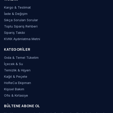
Kargo & Teslimat
İade & Değişim
Sıkça Sorulan Sorular
Toplu Sipariş Rehberi
Sipariş Takibi
KVKK Aydınlatma Metni
KATEGORILER
Gıda & Temel Tüketim
İçecek & Su
Temizlik & Hijyen
Kağıt & Peçete
HoReCa Ekipman
Kişisel Bakım
Ofis & Kırtasiye
BÜLTENE ABONE OL