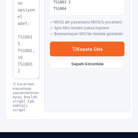
TS1003 2

TS1004
✓ MOQ altı yazarsanız MOQ'a yuvarlanır
✓ Aynı SKU birden çoksa toplanır
✓ Bulunamayan SKU'lar listede gösterilir
Sepete Ekle
Sepeti Görüntüle
💡 Excel'den
kopyalayıp
yapıştırabilirsin.
Ayraç:
boşluk
,
virgül
,
tab
,
noktalı
virgül
.