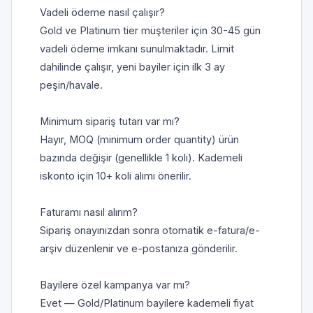
Vadeli ödeme nasıl çalışır?

Gold ve Platinum tier müşteriler için 30-45 gün 
vadeli ödeme imkanı sunulmaktadır. Limit 
dahilinde çalışır, yeni bayiler için ilk 3 ay 
peşin/havale.

Minimum sipariş tutarı var mı?

Hayır, MOQ (minimum order quantity) ürün 
bazında değişir (genellikle 1 koli). Kademeli 
iskonto için 10+ koli alımı önerilir.

Faturamı nasıl alırım?

Sipariş onayınızdan sonra otomatik e-fatura/e-
arşiv düzenlenir ve e-postanıza gönderilir.

Bayilere özel kampanya var mı?

Evet — Gold/Platinum bayilere kademeli fiyat 