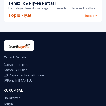
YENİ
Temizlik & Hijyen Haftası
Endüstriyel temizlik ve kağıt ürünlerinde toplu alım fırsatları.
Toplu Fiyat
İncele
Tedarik Sepetim
0505 988 81 15
0505 988 81 15
info@tedariksepetim.com
Pendik İSTANBUL
KURUMSAL
Hakkımızda
İletişim