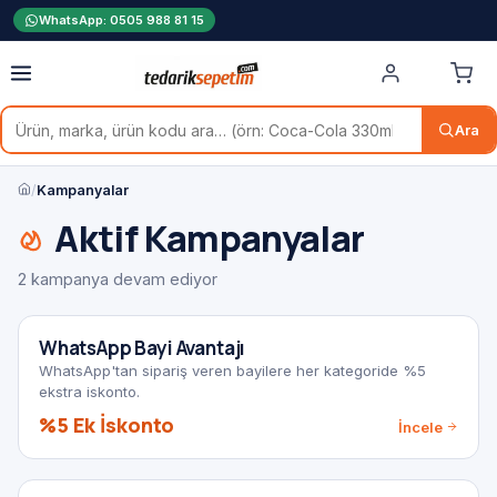
WhatsApp: 0505 988 81 15
Ara
/
Kampanyalar
Aktif Kampanyalar
2 kampanya devam ediyor
BAYİLERE ÖZEL
WhatsApp Bayi Avantajı
WhatsApp'tan sipariş veren bayilere her kategoride %5
ekstra iskonto.
%5 Ek İskonto
İncele