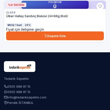
PREMIUM
%9 İNDIRIM
Ü
ÜLKER
Ülker Halley Sandviç Bisküvi 24x66g (Koli)
MOQ 1 koli
24'li
Fiyat için iletişime geçin
Sepete Ekle
Tedarik Sepetim
0505 988 81 15
0505 988 81 15
info@tedariksepetim.com
Pendik İSTANBUL