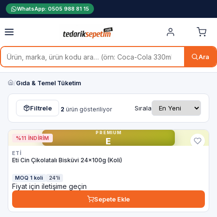
WhatsApp: 0505 988 81 15
Ara
/
Gıda & Temel Tüketim
Filtrele
Sırala
2
ürün gösteriliyor
PREMIUM
%11 İNDIRIM
E
ETI
Eti Cin Çikolatalı Bisküvi 24x100g (Koli)
MOQ 1 koli
24'li
Fiyat için iletişime geçin
Sepete Ekle